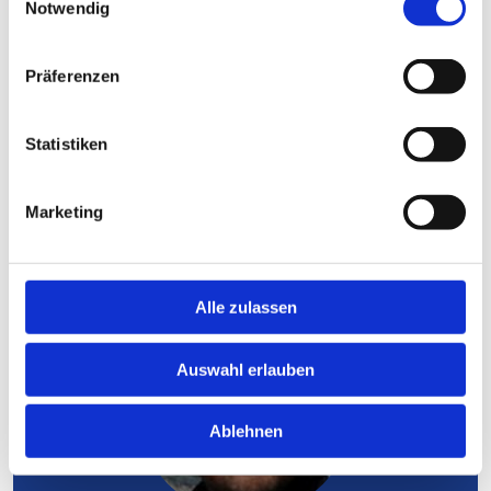
Notwendig
Loyalität und Professionalität des
Unternehmens."
Präferenzen
DANIEL HAVERS
PR-Agent, pwr development GmbH
Statistiken
Marketing
Alle zulassen
Auswahl erlauben
Ablehnen