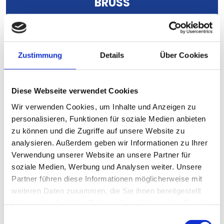
BRUSS
Selbstständiger Aufnahmeleiter
Zustimmung
Details
Über Cookies
Diese Webseite verwendet Cookies
Wir verwenden Cookies, um Inhalte und Anzeigen zu
personalisieren, Funktionen für soziale Medien anbieten
zu können und die Zugriffe auf unsere Website zu
analysieren. Außerdem geben wir Informationen zu Ihrer
Verwendung unserer Website an unsere Partner für
soziale Medien, Werbung und Analysen weiter. Unsere
Partner führen diese Informationen möglicherweise mit
weiteren Daten zusammen, die Sie ihnen bereitgestellt
haben oder die sie im Rahmen Ihrer Nutzung der Dienste
"Die GS-Protection ist sehr zuverlässig und
gesammelt haben.
Einwilligungsauswahl
steht zu Ihrem Wort. Wir schätzen die